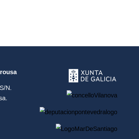
Arousa
S/N.
sa.