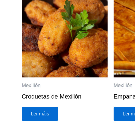
Mexillón
Mexillón
Croquetas de Mexillón
Empanad
Ler máis
Ler m