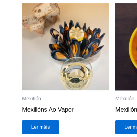
Mexillón
Mexillón
Mexillóns Ao Vapor
Mexilló
Ler máis
Ler m