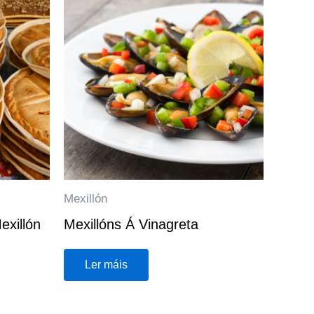
Mexillón
xillón
Mexillóns Á Vinagreta
Ler máis