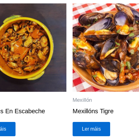
Mexillón
ns En Escabeche
Mexillóns Tigre
áis
Ler máis