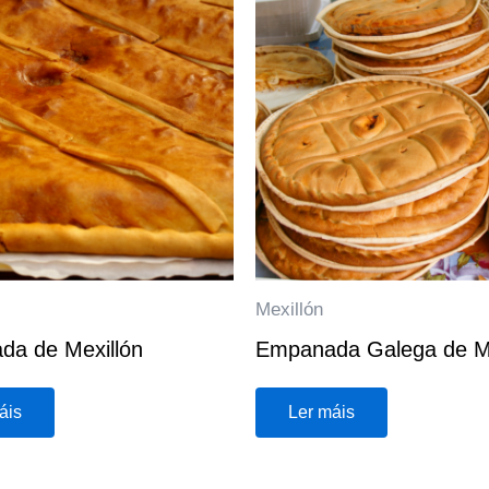
Mexillón
a de Mexillón
Empanada Galega de Me
áis
Ler máis