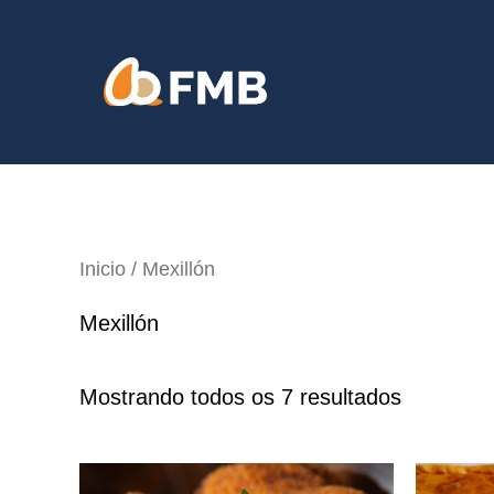
Ir
alocontido
ao
contido
Inicio
/ Mexillón
Mexillón
Mostrando todos os 7 resultados