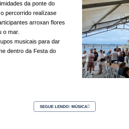
ximidades da ponte do
 o percorrido realízase
ticipantes arroxan flores
u o mar.
grupos musicais para dar
me dentro da Festa do
SEGUE LENDO: MÚSICA