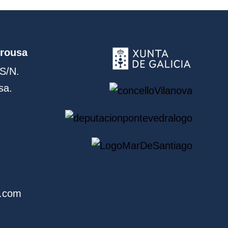
Arousa
S/N.
sa.
a.com