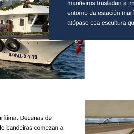
mariñeiros trasladan a i
entorno da estación marí
atópase coa escultura qu
arítima. Decenas de
 de bandeiras comezan a