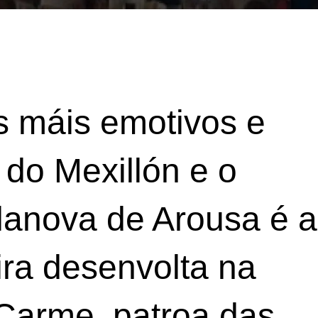
 máis emotivos e
 do Mexillón e o
lanova de Arousa é a
ira desenvolta na
 Carme, patroa das