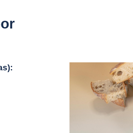
por
as):