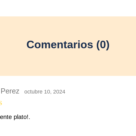
Comentarios (0)
 Perez
octubre 10, 2024
ado con
ente plato!.
5