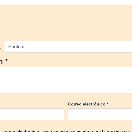
*
ón
*
Correo electrónico
*
 correo electrónico y web en este navegador para la próxima ve