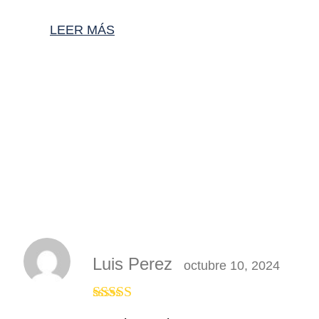
Valorado
LEER MÁS
con
5.00
de 5
Luis Perez
octubre 10, 2024
Valorado con