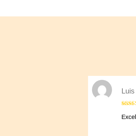
Luis
Valor
Excel
5
de 