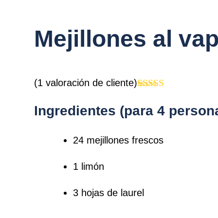
Mejillones al va
(
1
valoración de cliente)
Valorado con
1
5.00
de 5 en
Ingredientes (para 4 person
base a
valoración
de un cliente
24 mejillones frescos
1 limón
3 hojas de laurel