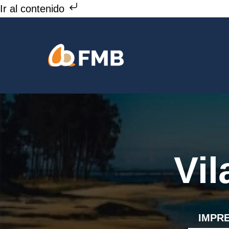
Ir
Ir al contenido
al
contenido
Vi
IMPR