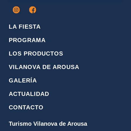
I
F
c
a
o
c
LA FIESTA
n
e
o
b
PROGRAMA
i
o
n
o
LOS PRODUCTOS
s
k
t
L
VILANOVA DE AROUSA
a
o
g
g
GALERÍA
r
o
a
ACTUALIDAD
m
CONTACTO
Turismo Vilanova de Arousa