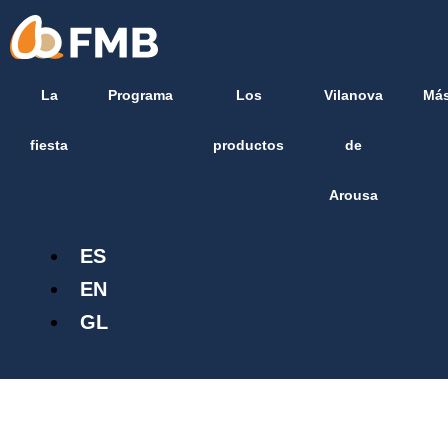
Ir
contenido
al
contenido
La
Programa
Los
Vilanova
Má
fiesta
productos
de
Arousa
ES
EN
GL